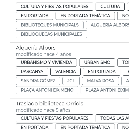
CULTURA Y FIESTAS POPULARES
CULTURA
EN PORTADA
EN PORTADA TEMÁTICA
NO
BIBLIOTEQUES MUNICIPALS
ALQUERIA ALBOR
BIBLIOQUECAS MUNICIPALES
Alquería Albors
modificado hace 4 años
URBANISMO Y VIVIENDA
URBANISMO
TO
RASCANYA
VALENCIA
EN PORTADA
SANDRA GÓMEZ
JGL
MALVA ROSA
A
PLAÇA ANTONI EIXIMENO
PLAZA ANTONI EIXI
Traslado biblioteca Orriols
modificado hace 5 años
CULTURA Y FIESTAS POPULARES
TODAS LAS A
EN PORTADA
EN PORTADA TEMÁTICA
NO