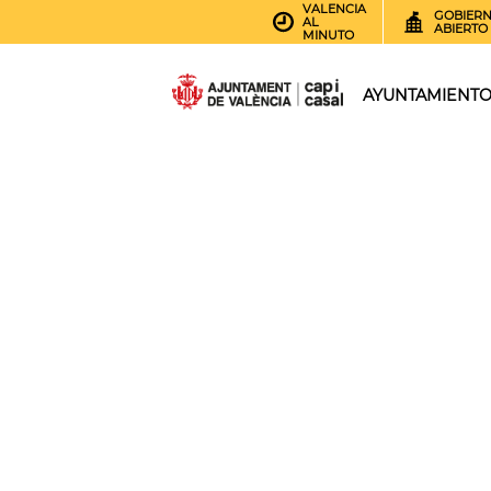
VALENCIA
GOBIER
AL
ABIERTO
MINUTO
AYUNTAMIENT