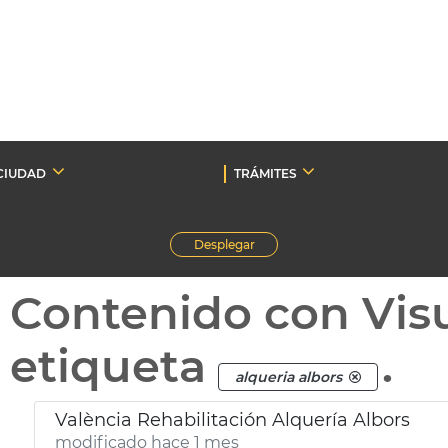
CIUDAD
TRÁMITES
Desplegar
Contenido con Vis
etiqueta
.
alqueria albors
València Rehabilitación Alquería Albors
modificado hace 1 mes