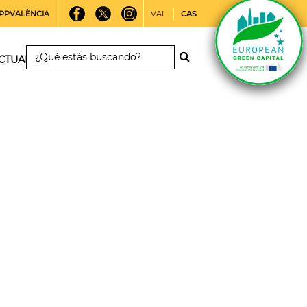
PPVALÈNCIA
VAL
CAS
CTUALIDAD