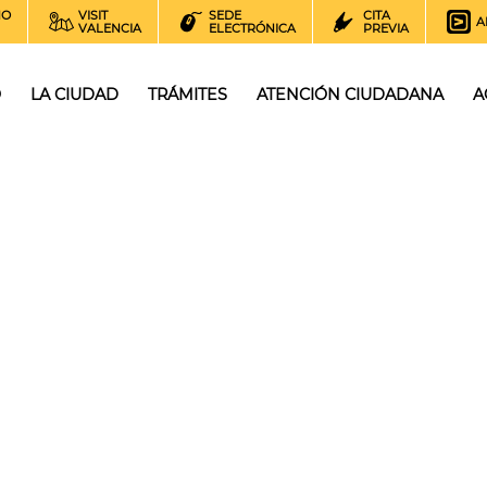
NO
VISIT
SEDE
CITA
A
VALENCIA
ELECTRÓNICA
PREVIA
O
LA CIUDAD
TRÁMITES
ATENCIÓN CIUDADANA
A