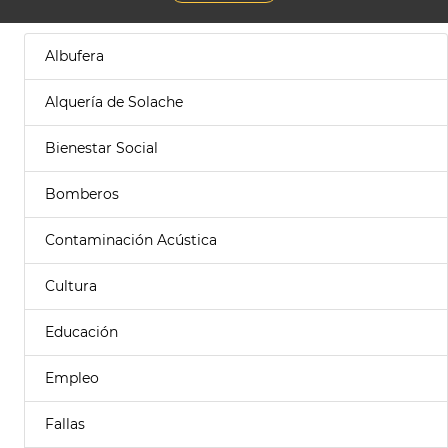
Albufera
Alquería de Solache
Bienestar Social
Bomberos
Contaminación Acústica
Cultura
Educación
Empleo
Fallas