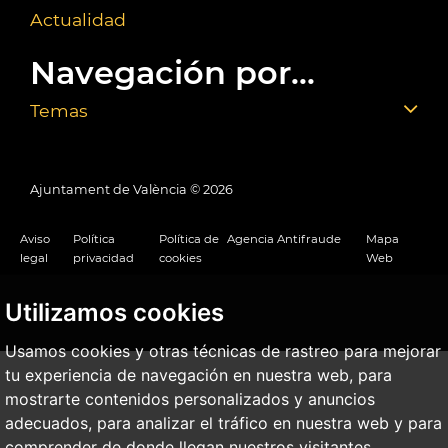
Actualidad
Navegación por...
Temas
Ajuntament de València ©
2026
Aviso
Política
Política de
Agencia Antifraude
Mapa
legal
privacidad
cookies
Web
Utilizamos cookies
Usamos cookies y otras técnicas de rastreo para mejorar
tu experiencia de navegación en nuestra web, para
mostrarte contenidos personalizados y anuncios
adecuados, para analizar el tráfico en nuestra web y para
comprender de donde llegan nuestros visitantes.