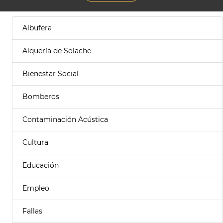
Albufera
Alquería de Solache
Bienestar Social
Bomberos
Contaminación Acústica
Cultura
Educación
Empleo
Fallas