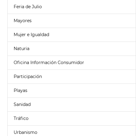
Feria de Julio
Mayores
Mujer e Igualdad
Naturia
Oficina Información Consumidor
Participación
Playas
Sanidad
Tráfico
Urbanismo