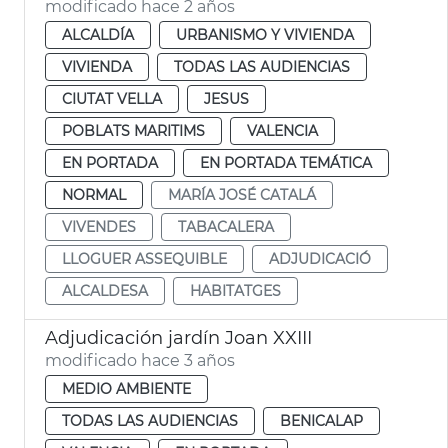
modificado hace 2 años
ALCALDÍA
URBANISMO Y VIVIENDA
VIVIENDA
TODAS LAS AUDIENCIAS
CIUTAT VELLA
JESUS
POBLATS MARITIMS
VALENCIA
EN PORTADA
EN PORTADA TEMÁTICA
NORMAL
MARÍA JOSÉ CATALÁ
VIVENDES
TABACALERA
LLOGUER ASSEQUIBLE
ADJUDICACIÓ
ALCALDESA
HABITATGES
Adjudicación jardín Joan XXIII
modificado hace 3 años
MEDIO AMBIENTE
TODAS LAS AUDIENCIAS
BENICALAP