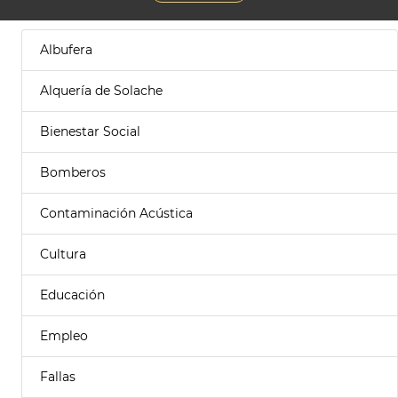
Albufera
Alquería de Solache
Bienestar Social
Bomberos
Contaminación Acústica
Cultura
Educación
Empleo
Fallas