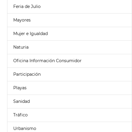
Feria de Julio
Mayores
Mujer e Igualdad
Naturia
Oficina Información Consumidor
Participación
Playas
Sanidad
Tráfico
Urbanismo