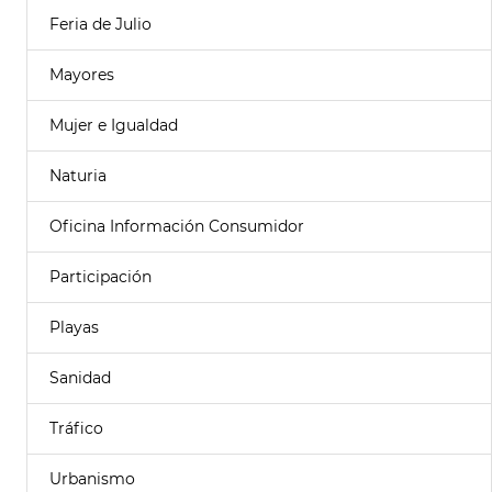
Feria de Julio
Mayores
Mujer e Igualdad
Naturia
Oficina Información Consumidor
Participación
Playas
Sanidad
Tráfico
Urbanismo