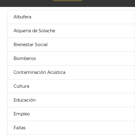
Albufera
Alquería de Solache
Bienestar Social
Bomberos
Contaminación Acústica
Cultura
Educación
Empleo
Fallas