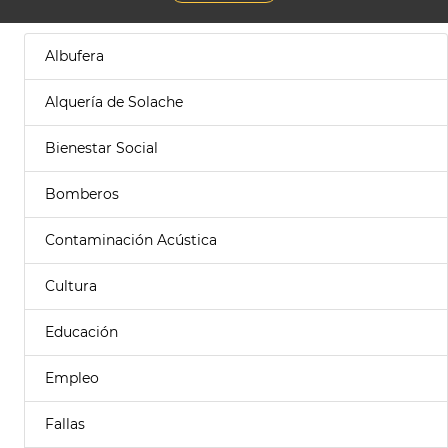
Albufera
Alquería de Solache
Bienestar Social
Bomberos
Contaminación Acústica
Cultura
Educación
Empleo
Fallas