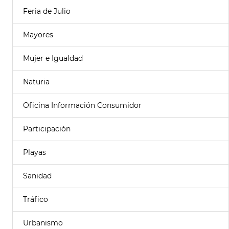
Feria de Julio
Mayores
Mujer e Igualdad
Naturia
Oficina Información Consumidor
Participación
Playas
Sanidad
Tráfico
Urbanismo