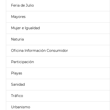
Feria de Julio
Mayores
Mujer e Igualdad
Naturia
Oficina Información Consumidor
Participación
Playas
Sanidad
Tráfico
Urbanismo