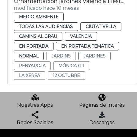
Ornamentación jardines València Fiesta Nacional de España
modificado hace 10 meses
MEDIO AMBIENTE
TODAS LAS AUDIENCIAS
CIUTAT VELLA
CAMINS AL GRAU
VALENCIA
EN PORTADA
EN PORTADA TEMÁTICA
NORMAL
JARDINS
JARDINES
PENYAROJA
MÓNICA GIL
LA XEREA
12 OCTUBRE
Nuestras Apps
Páginas de Interés
Redes Sociales
Descargas