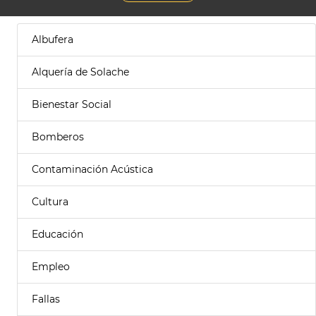
Albufera
Alquería de Solache
Bienestar Social
Bomberos
Contaminación Acústica
Cultura
Educación
Empleo
Fallas