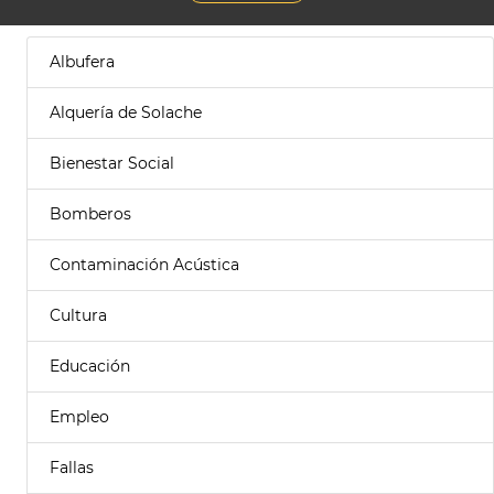
Albufera
Alquería de Solache
Bienestar Social
Bomberos
Contaminación Acústica
Cultura
Educación
Empleo
Fallas