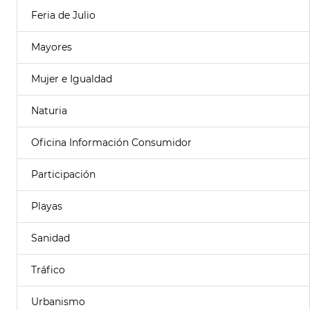
Feria de Julio
Mayores
Mujer e Igualdad
Naturia
Oficina Información Consumidor
Participación
Playas
Sanidad
Tráfico
Urbanismo