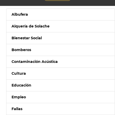
Albufera
Alquería de Solache
Bienestar Social
Bomberos
Contaminación Acústica
Cultura
Educación
Empleo
Fallas