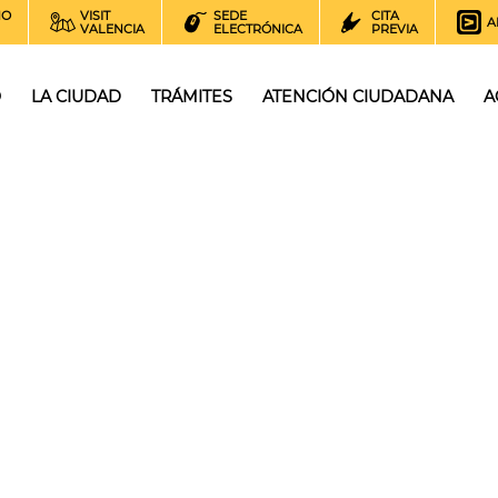
NO
VISIT
SEDE
CITA
A
VALENCIA
ELECTRÓNICA
PREVIA
O
LA CIUDAD
TRÁMITES
ATENCIÓN CIUDADANA
A