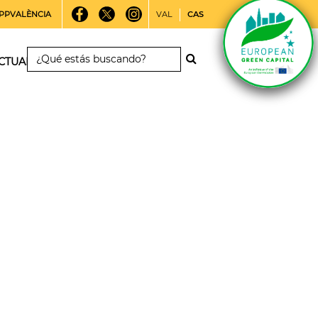
PPVALÈNCIA
VAL
CAS
CTUALIDAD