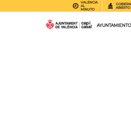
VALENCIA
GOBIER
AL
ABIERTO
MINUTO
AYUNTAMIENT