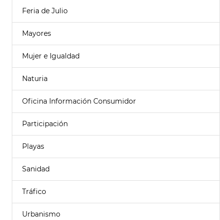
Feria de Julio
Mayores
Mujer e Igualdad
Naturia
Oficina Información Consumidor
Participación
Playas
Sanidad
Tráfico
Urbanismo