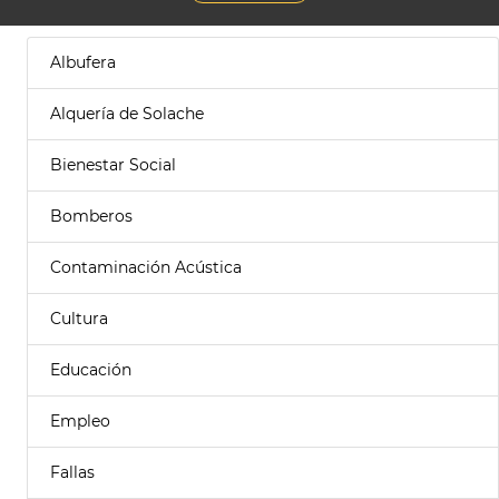
Albufera
Alquería de Solache
Bienestar Social
Bomberos
Contaminación Acústica
Cultura
Educación
Empleo
Fallas