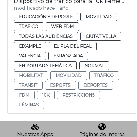
Dispositivo de tráfico para la 10k Femenina
modificado hace 1 año
EDUCACIÓN Y DEPORTE
MOVILIDAD
TRÁFICO
WEB FDM
TODAS LAS AUDIENCIAS
CIUTAT VELLA
EIXAMPLE
EL PLA DEL REAL
VALENCIA
EN PORTADA
EN PORTADA TEMÁTICA
NORMAL
MOBILITAT
MOVILIDAD
TRÁFICO
TRÀNSIT
ESPORTS
DEPORTES
FDM
10K
RESTRICCIONS
FÉMINAS
Nuestras Apps
Páginas de Interés