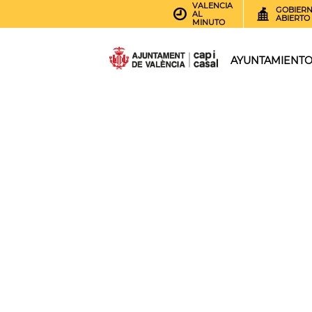
VALENCIA
GOBIER
AL
ABIERTO
MINUTO
AYUNTAMIENT