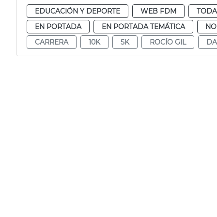
EDUCACIÓN Y DEPORTE
WEB FDM
TODA
EN PORTADA
EN PORTADA TEMÁTICA
NO
CARRERA
10K
5K
ROCÍO GIL
DA