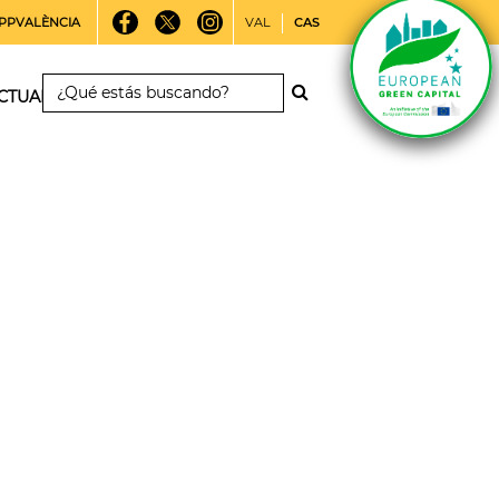
PPVALÈNCIA
VAL
CAS
CTUALIDAD