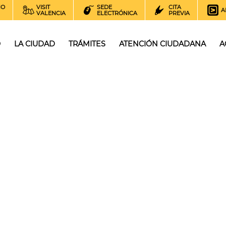
NO
VISIT
SEDE
CITA
A
VALENCIA
ELECTRÓNICA
PREVIA
O
LA CIUDAD
TRÁMITES
ATENCIÓN CIUDADANA
A