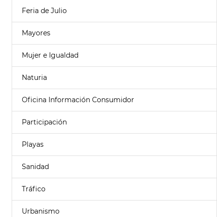
Feria de Julio
Mayores
Mujer e Igualdad
Naturia
Oficina Información Consumidor
Participación
Playas
Sanidad
Tráfico
Urbanismo