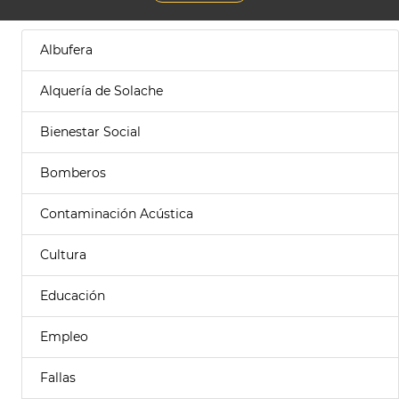
Albufera
Alquería de Solache
Bienestar Social
Bomberos
Contaminación Acústica
Cultura
Educación
Empleo
Fallas