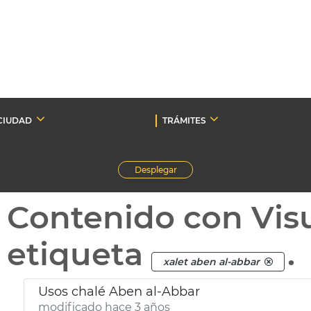
CIUDAD
TRÁMITES
Desplegar
Contenido con Vis
etiqueta
.
xalet aben al-abbar
Usos chalé Aben al-Abbar
modificado hace 3 años