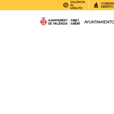
VALENCIA
GOBIER
AL
ABIERTO
MINUTO
AYUNTAMIENT