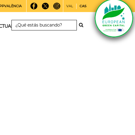
PPVALÈNCIA
VAL
CAS
CTUALIDAD