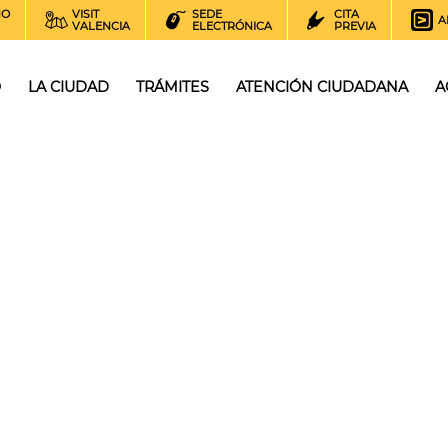
NO
VISIT
SEDE
CITA
A
VALENCIA
ELECTRÓNICA
PREVIA
O
LA CIUDAD
TRÁMITES
ATENCIÓN CIUDADANA
A