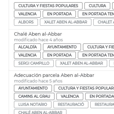
CULTURA Y FIESTAS POPULARES
CULTURA
VALENCIA
EN PORTADA
EN PORTADA TE
ALBORS
XALET ABEN AL-ABBAR
CHALET 
Chalé Aben al-Abbar
modificado hace 4 años
ALCALDÍA
AYUNTAMIENTO
CULTURA Y FI
VALENCIA
EN PORTADA
EN PORTADA TE
SERGI CAMPILLO
XALET ABEN AL-ABBAR
Adecuación parcela Aben al-Abbar
modificado hace 5 años
AYUNTAMIENTO
CULTURA Y FIESTAS POPULAR
CAMINS AL GRAU
VALENCIA
EN PORTADA
LUISA NOTARIO
RESTAURACIÓ
RESTAURA
CHALÉ ABEN AL-ABBAR