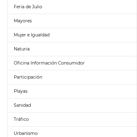
Feria de Julio
Mayores
Mujer e Igualdad
Naturia
Oficina Información Consumidor
Participación
Playas
Sanidad
Tráfico
Urbanismo