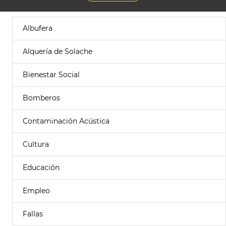
Albufera
Alquería de Solache
Bienestar Social
Bomberos
Contaminación Acústica
Cultura
Educación
Empleo
Fallas