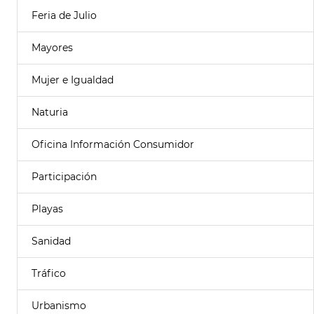
Feria de Julio
Mayores
Mujer e Igualdad
Naturia
Oficina Información Consumidor
Participación
Playas
Sanidad
Tráfico
Urbanismo