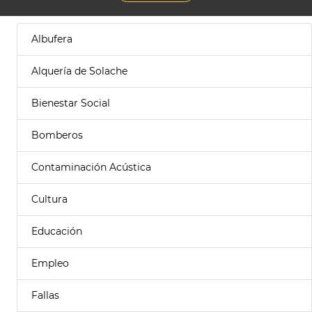
Albufera
Alquería de Solache
Bienestar Social
Bomberos
Contaminación Acústica
Cultura
Educación
Empleo
Fallas