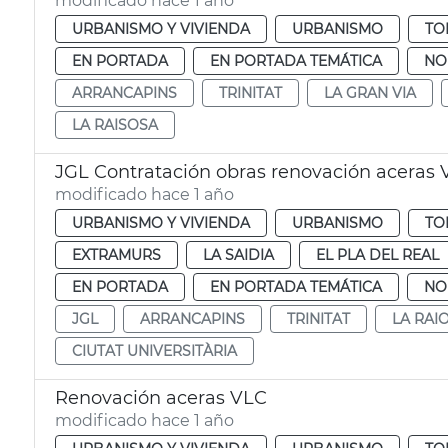
modificado hace 1 año
URBANISMO Y VIVIENDA
URBANISMO
TO
EN PORTADA
EN PORTADA TEMÁTICA
NO
ARRANCAPINS
TRINITAT
LA GRAN VIA
LA RAISOSA
JGL Contratación obras renovación aceras 
modificado hace 1 año
URBANISMO Y VIVIENDA
URBANISMO
TO
EXTRAMURS
LA SAIDIA
EL PLA DEL REAL
EN PORTADA
EN PORTADA TEMÁTICA
NO
JGL
ARRANCAPINS
TRINITAT
LA RAI
CIUTAT UNIVERSITÀRIA
Renovación aceras VLC
modificado hace 1 año