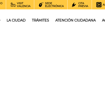
NO
VISIT
SEDE
CITA
A
VALENCIA
ELECTRÓNICA
PREVIA
O
LA CIUDAD
TRÁMITES
ATENCIÓN CIUDADANA
A