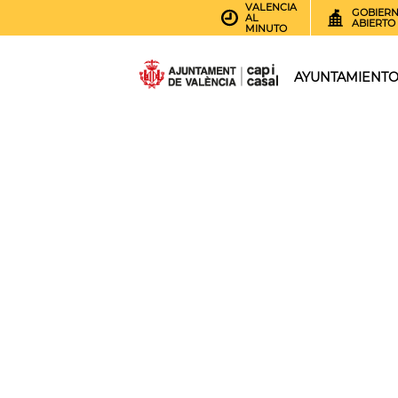
VALENCIA
GOBIER
AL
ABIERTO
MINUTO
AYUNTAMIENT