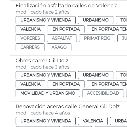
Finalización asfaltado calles de València
modificado hace 2 años
URBANISMO Y VIVIENDA
URBANISMO
TO
VALENCIA
EN PORTADA
EN PORTADA TE
VORERES
ASFALTAT
PRIMAT REIG
J
CARRERS
ARAGÓ
Obres carrer Gil Dolz
modificado hace 3 años
URBANISMO Y VIVIENDA
URBANISMO
TO
VALENCIA
EN PORTADA
EN PORTADA TE
MOVILIDAD Y URBANISMO
ACCESIBILIDAD
Renovación aceras calle General Gil Dolz
modificado hace 4 años
URBANISMO Y VIVIENDA
VALENCIA
URBA