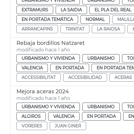
URBANISMO Y VIVIENDA
URBANISMO
TO
EXTRAMURS
LA SAIDIA
EL PLA DEL REAL
EN PORTADA TEMÁTICA
NORMAL
MALILL
ARRANCAPINS
TRINITAT
LA RAIOSA
Rebaja bordillos Natzaret
modificado hace 1 año
URBANISMO Y VIVIENDA
URBANISMO
TO
VALENCIA
EN PORTADA
EN PORTADA TE
ACCESSIBILITAT
ACCESIBILIDAD
ACERAS
Mejora aceras 2024
modificado hace 1 año
URBANISMO Y VIVIENDA
URBANISMO
TO
ALGIROS
VALENCIA
EN PORTADA
EN
VORERES
JUAN GINER