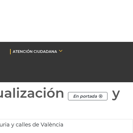
ATENCIÓN CIUDADANA
ualización
y
En portada
ia y calles de València