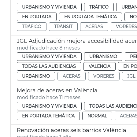
URBANISMO Y VIVIENDA
TRÁFICO
URBAN
EN PORTADA
EN PORTADA TEMÁTICA
NO
TRÁFICO
TRÀNSIT
ACERAS
VORERES
JGL Adjudicación mejora accesibilidad ace
modificado hace 8 meses
URBANISMO Y VIVIENDA
URBANISMO
PE
TODAS LAS AUDIENCIAS
VALENCIA
EN P
URBANISMO
ACERAS
VORERES
JGL
Mejora de aceras en València
modificado hace 11 meses
URBANISMO Y VIVIENDA
TODAS LAS AUDIENC
EN PORTADA TEMÁTICA
NORMAL
ACERA
Renovación aceras seis barrios València