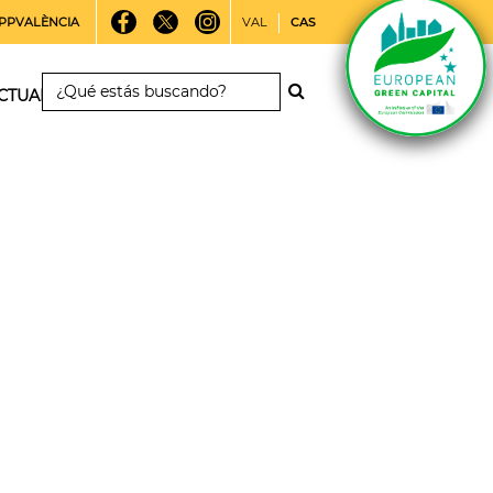
PPVALÈNCIA
VAL
CAS
CTUALIDAD