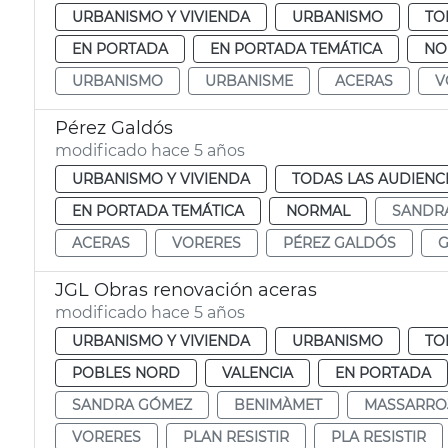
URBANISMO Y VIVIENDA
URBANISMO
TO
EN PORTADA
EN PORTADA TEMÁTICA
NO
URBANISMO
URBANISME
ACERAS
V
Pérez Galdós
modificado hace 5 años
URBANISMO Y VIVIENDA
TODAS LAS AUDIENC
EN PORTADA TEMÁTICA
NORMAL
SANDR
ACERAS
VORERES
PÉREZ GALDÓS
G
JGL Obras renovación aceras
modificado hace 5 años
URBANISMO Y VIVIENDA
URBANISMO
TO
POBLES NORD
VALENCIA
EN PORTADA
SANDRA GÓMEZ
BENIMÀMET
MASSARRO
VORERES
PLAN RESISTIR
PLA RESISTIR