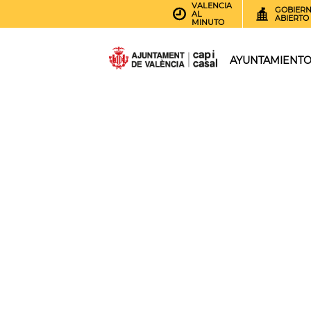
VALENCIA
GOBIER
AL
ABIERTO
MINUTO
AYUNTAMIENT