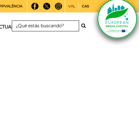
PPVALÈNCIA
VAL
CAS
CTUALIDAD