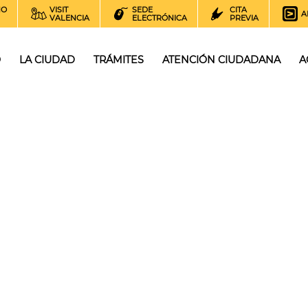
NO
VISIT
SEDE
CITA
A
VALENCIA
ELECTRÓNICA
PREVIA
O
LA CIUDAD
TRÁMITES
ATENCIÓN CIUDADANA
A