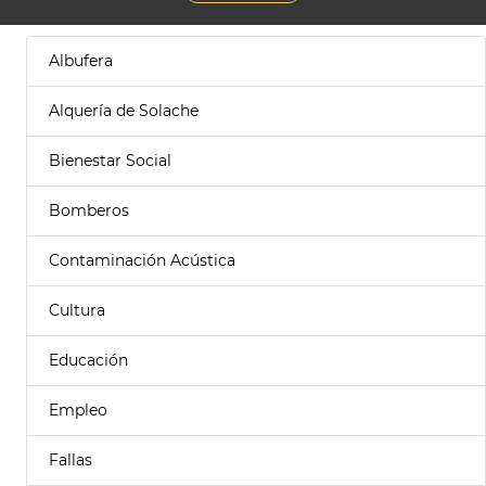
Albufera
Alquería de Solache
Bienestar Social
Bomberos
Contaminación Acústica
Cultura
Educación
Empleo
Fallas