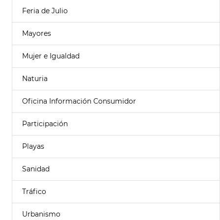
Feria de Julio
Mayores
Mujer e Igualdad
Naturia
Oficina Información Consumidor
Participación
Playas
Sanidad
Tráfico
Urbanismo