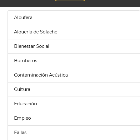
Albufera
Alquería de Solache
Bienestar Social
Bomberos
Contaminación Acústica
Cultura
Educación
Empleo
Fallas