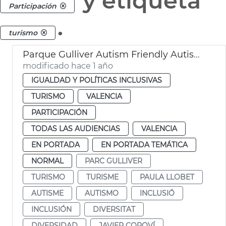
y etiqueta
Participación
.
turismo
Parque Gulliver Autism Friendly Autismo València
modificado hace 1 año
IGUALDAD Y POLÍTICAS INCLUSIVAS
TURISMO
VALENCIA
PARTICIPACIÓN
TODAS LAS AUDIENCIAS
VALENCIA
EN PORTADA
EN PORTADA TEMÁTICA
NORMAL
PARC GULLIVER
TURISMO
TURISME
PAULA LLOBET
AUTISME
AUTISMO
INCLUSIÓ
INCLUSIÓN
DIVERSITAT
DIVERSIDAD
JAVIER COPOVÍ