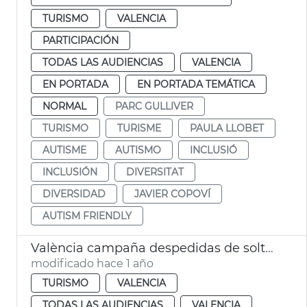
TURISMO
VALENCIA
PARTICIPACIÓN
TODAS LAS AUDIENCIAS
VALENCIA
EN PORTADA
EN PORTADA TEMÁTICA
NORMAL
PARC GULLIVER
TURISMO
TURISME
PAULA LLOBET
AUTISME
AUTISMO
INCLUSIÓ
INCLUSIÓN
DIVERSITAT
DIVERSIDAD
JAVIER COPOVÍ
AUTISM FRIENDLY
València campaña despedidas de soltero ocio respetuoso
modificado hace 1 año
TURISMO
VALENCIA
TODAS LAS AUDIENCIAS
VALENCIA