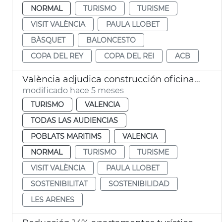
NORMAL
TURISMO
TURISME
VISIT VALÈNCIA
PAULA LLOBET
BÀSQUET
BALONCESTO
COPA DEL REY
COPA DEL REI
ACB
València adjudica construcción oficina turismo modular playa las Arenas
modificado hace 5 meses
TURISMO
VALENCIA
TODAS LAS AUDIENCIAS
POBLATS MARITIMS
VALENCIA
NORMAL
TURISMO
TURISME
VISIT VALÈNCIA
PAULA LLOBET
SOSTENIBILITAT
SOSTENIBILIDAD
LES ARENES