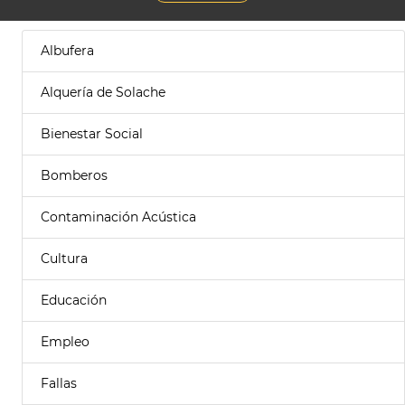
Albufera
Alquería de Solache
Bienestar Social
Bomberos
Contaminación Acústica
Cultura
Educación
Empleo
Fallas