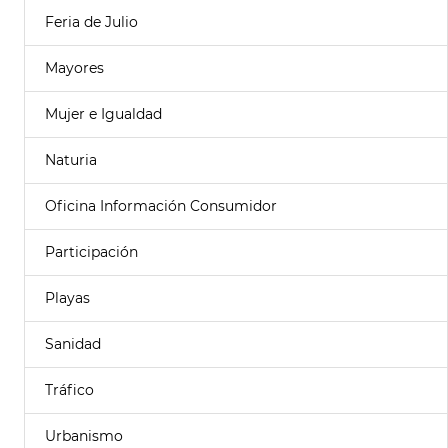
Feria de Julio
Mayores
Mujer e Igualdad
Naturia
Oficina Información Consumidor
Participación
Playas
Sanidad
Tráfico
Urbanismo