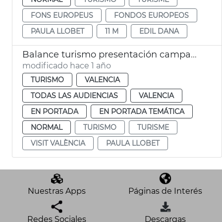
FONS EUROPEUS
FONDOS EUROPEOS
PAULA LLOBET
11 M
EDIL DANA
Balance turismo presentación campaña València 2025
modificado hace 1 año
TURISMO
VALENCIA
TODAS LAS AUDIENCIAS
VALENCIA
EN PORTADA
EN PORTADA TEMÁTICA
NORMAL
TURISMO
TURISME
VISIT VALÈNCIA
PAULA LLOBET
Nuestras Apps
Páginas de Interés
Redes Sociales
Descargas