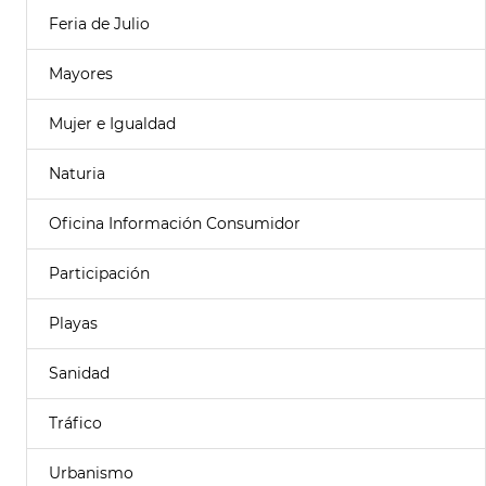
Feria de Julio
Mayores
Mujer e Igualdad
Naturia
Oficina Información Consumidor
Participación
Playas
Sanidad
Tráfico
Urbanismo