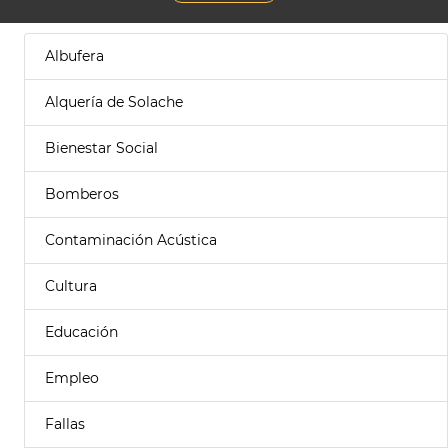
Albufera
Alquería de Solache
Bienestar Social
Bomberos
Contaminación Acústica
Cultura
Educación
Empleo
Fallas