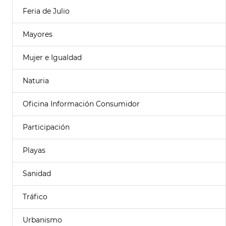
Feria de Julio
Mayores
Mujer e Igualdad
Naturia
Oficina Información Consumidor
Participación
Playas
Sanidad
Tráfico
Urbanismo