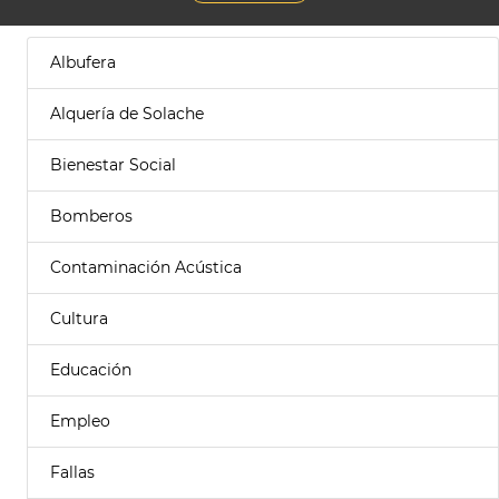
Albufera
Alquería de Solache
Bienestar Social
Bomberos
Contaminación Acústica
Cultura
Educación
Empleo
Fallas