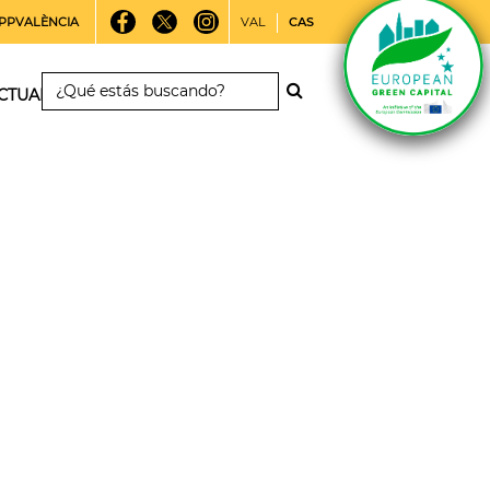
PPVALÈNCIA
VAL
CAS
CTUALIDAD