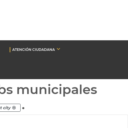
ATENCIÓN CIUDADANA
bs municipales
.
t city