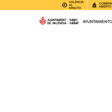
VALENCIA
GOBIER
AL
ABIERTO
MINUTO
AYUNTAMIENT