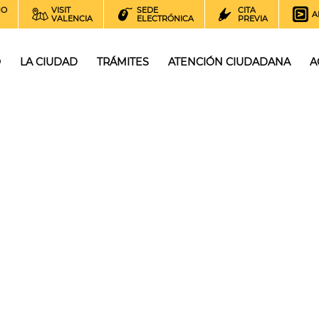
NO
VISIT
SEDE
CITA
A
VALENCIA
ELECTRÓNICA
PREVIA
O
LA CIUDAD
TRÁMITES
ATENCIÓN CIUDADANA
A