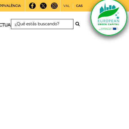
PPVALÈNCIA
VAL
CAS
CTUALIDAD