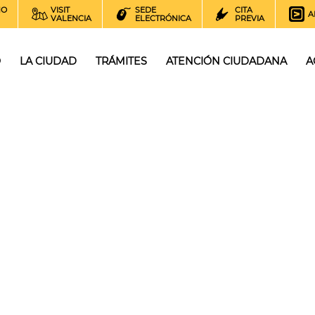
NO
VISIT
SEDE
CITA
A
VALENCIA
ELECTRÓNICA
PREVIA
O
LA CIUDAD
TRÁMITES
ATENCIÓN CIUDADANA
A