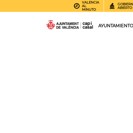
VALENCIA
GOBIER
AL
ABIERTO
MINUTO
AYUNTAMIENT