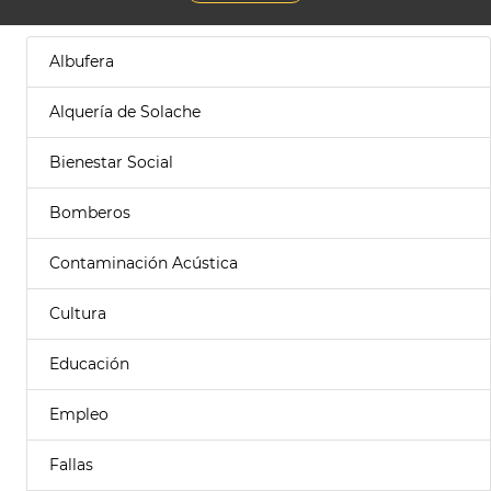
Albufera
Alquería de Solache
Bienestar Social
Bomberos
Contaminación Acústica
Cultura
Educación
Empleo
Fallas