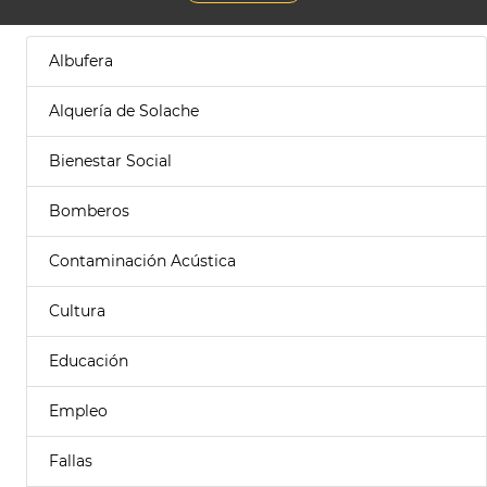
Albufera
Alquería de Solache
Bienestar Social
Bomberos
Contaminación Acústica
Cultura
Educación
Empleo
Fallas