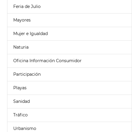
Feria de Julio
Mayores
Mujer e Igualdad
Naturia
Oficina Información Consumidor
Participación
Playas
Sanidad
Tráfico
Urbanismo