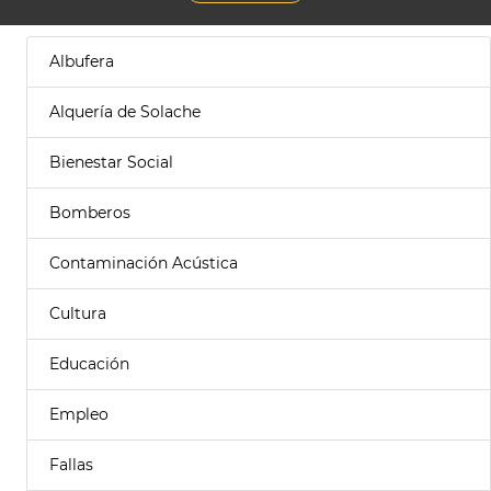
Albufera
Alquería de Solache
Bienestar Social
Bomberos
Contaminación Acústica
Cultura
Educación
Empleo
Fallas