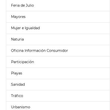
Feria de Julio
Mayores
Mujer e Igualdad
Naturia
Oficina Información Consumidor
Participación
Playas
Sanidad
Tráfico
Urbanismo