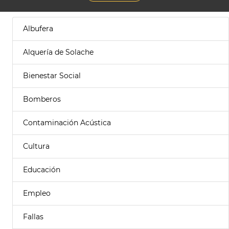
Albufera
Alquería de Solache
Bienestar Social
Bomberos
Contaminación Acústica
Cultura
Educación
Empleo
Fallas