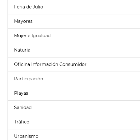
Feria de Julio
Mayores
Mujer e Igualdad
Naturia
Oficina Información Consumidor
Participación
Playas
Sanidad
Tráfico
Urbanismo