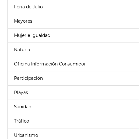
Feria de Julio
Mayores
Mujer e Igualdad
Naturia
Oficina Información Consumidor
Participación
Playas
Sanidad
Tráfico
Urbanismo