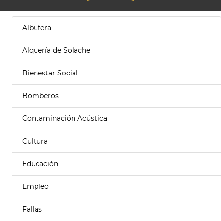
Albufera
Alquería de Solache
Bienestar Social
Bomberos
Contaminación Acústica
Cultura
Educación
Empleo
Fallas