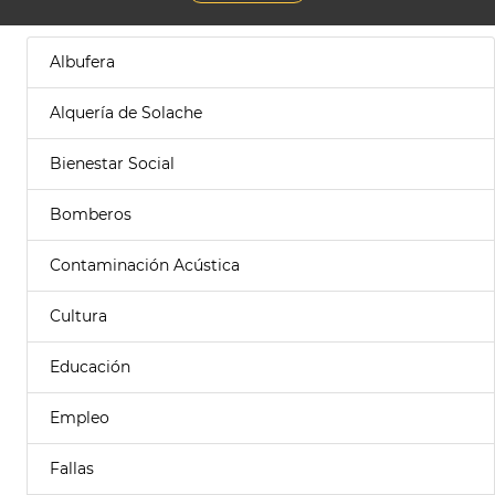
Albufera
Alquería de Solache
Bienestar Social
Bomberos
Contaminación Acústica
Cultura
Educación
Empleo
Fallas