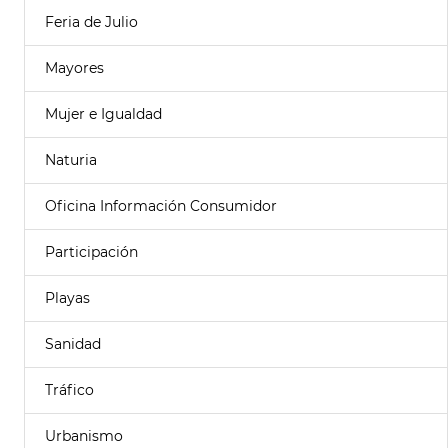
Feria de Julio
Mayores
Mujer e Igualdad
Naturia
Oficina Información Consumidor
Participación
Playas
Sanidad
Tráfico
Urbanismo