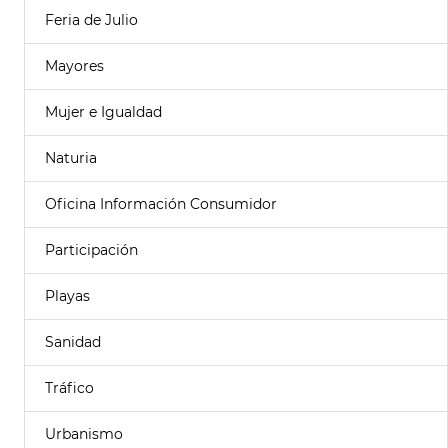
Feria de Julio
Mayores
Mujer e Igualdad
Naturia
Oficina Información Consumidor
Participación
Playas
Sanidad
Tráfico
Urbanismo