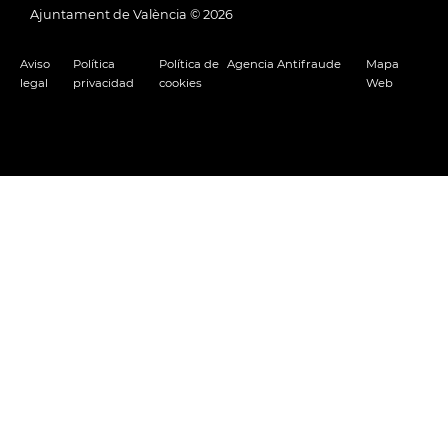
Ajuntament de València ©
2026
Aviso
Política
Política de
Agencia Antifraude
Mapa
legal
privacidad
cookies
Web