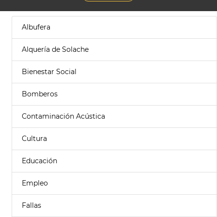
Albufera
Alquería de Solache
Bienestar Social
Bomberos
Contaminación Acústica
Cultura
Educación
Empleo
Fallas