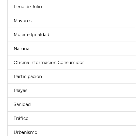
Feria de Julio
Mayores
Mujer e Igualdad
Naturia
Oficina Información Consumidor
Participación
Playas
Sanidad
Tráfico
Urbanismo