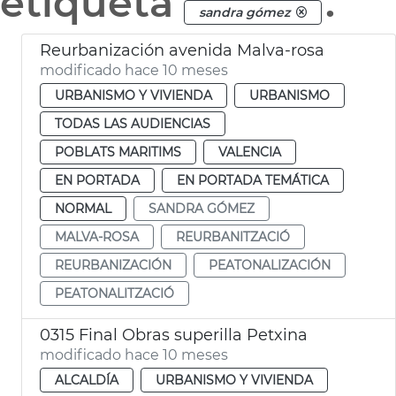
etiqueta
.
sandra gómez
Reurbanización avenida Malva-rosa
modificado hace 10 meses
URBANISMO Y VIVIENDA
URBANISMO
TODAS LAS AUDIENCIAS
POBLATS MARITIMS
VALENCIA
EN PORTADA
EN PORTADA TEMÁTICA
NORMAL
SANDRA GÓMEZ
MALVA-ROSA
REURBANITZACIÓ
REURBANIZACIÓN
PEATONALIZACIÓN
PEATONALITZACIÓ
0315 Final Obras superilla Petxina
modificado hace 10 meses
ALCALDÍA
URBANISMO Y VIVIENDA