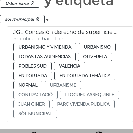
y etiqueta
Urbanismo
.
sòl municipal
JGL Concesión derecho de superficie para viviendas de alquiler
modificado hace 1 año
URBANISMO Y VIVIENDA
URBANISMO
TODAS LAS AUDIENCIAS
OLIVERETA
POBLES SUD
VALENCIA
EN PORTADA
EN PORTADA TEMÁTICA
NORMAL
URBANISME
CONTRACTACIÓ
LLOGUER ASSEQUIBLE
JUAN GINER
PARC VIVENDA PÚBLICA
SÒL MUNICIPAL