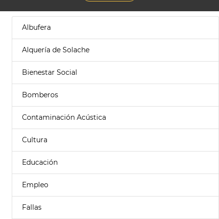
Albufera
Alquería de Solache
Bienestar Social
Bomberos
Contaminación Acústica
Cultura
Educación
Empleo
Fallas