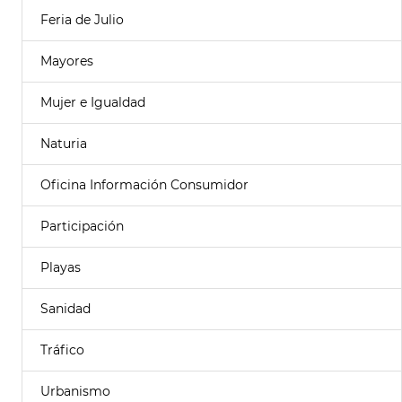
Feria de Julio
Mayores
Mujer e Igualdad
Naturia
Oficina Información Consumidor
Participación
Playas
Sanidad
Tráfico
Urbanismo