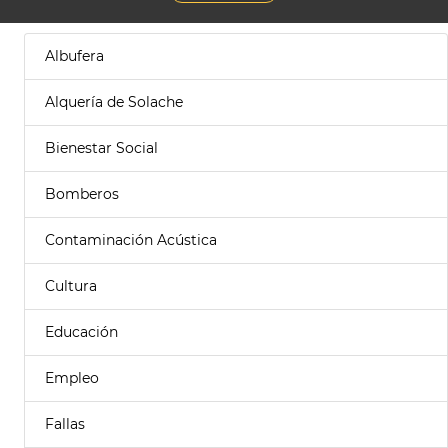
Albufera
Alquería de Solache
Bienestar Social
Bomberos
Contaminación Acústica
Cultura
Educación
Empleo
Fallas