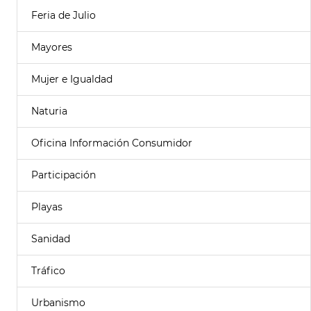
Feria de Julio
Mayores
Mujer e Igualdad
Naturia
Oficina Información Consumidor
Participación
Playas
Sanidad
Tráfico
Urbanismo