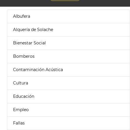
Albufera
Alquería de Solache
Bienestar Social
Bomberos
Contaminación Acústica
Cultura
Educación
Empleo
Fallas