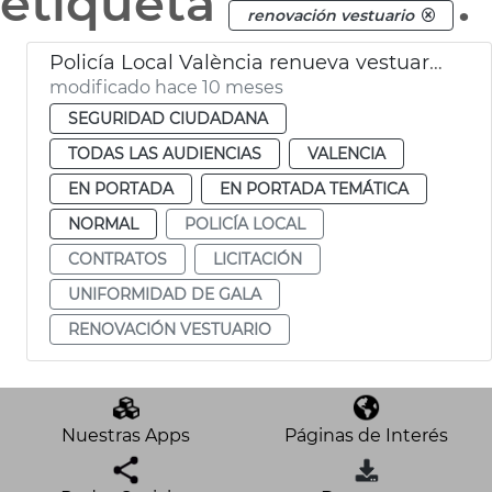
etiqueta
.
renovación vestuario
Policía Local València renueva vestuario de gala
modificado hace 10 meses
SEGURIDAD CIUDADANA
TODAS LAS AUDIENCIAS
VALENCIA
EN PORTADA
EN PORTADA TEMÁTICA
NORMAL
POLICÍA LOCAL
CONTRATOS
LICITACIÓN
UNIFORMIDAD DE GALA
RENOVACIÓN VESTUARIO
Nuestras Apps
Páginas de Interés