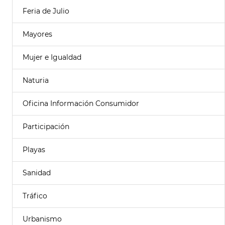
Feria de Julio
Mayores
Mujer e Igualdad
Naturia
Oficina Información Consumidor
Participación
Playas
Sanidad
Tráfico
Urbanismo