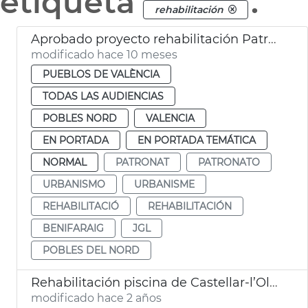
etiqueta
.
rehabilitación
Aprobado proyecto rehabilitación Patronato Benifaraig
modificado hace 10 meses
PUEBLOS DE VALÈNCIA
TODAS LAS AUDIENCIAS
POBLES NORD
VALENCIA
EN PORTADA
EN PORTADA TEMÁTICA
NORMAL
PATRONAT
PATRONATO
URBANISMO
URBANISME
REHABILITACIÓ
REHABILITACIÓN
BENIFARAIG
JGL
POBLES DEL NORD
Rehabilitación piscina de Castellar-l’Oliveral
modificado hace 2 años