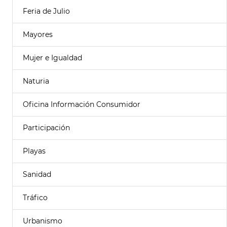
Feria de Julio
Mayores
Mujer e Igualdad
Naturia
Oficina Información Consumidor
Participación
Playas
Sanidad
Tráfico
Urbanismo