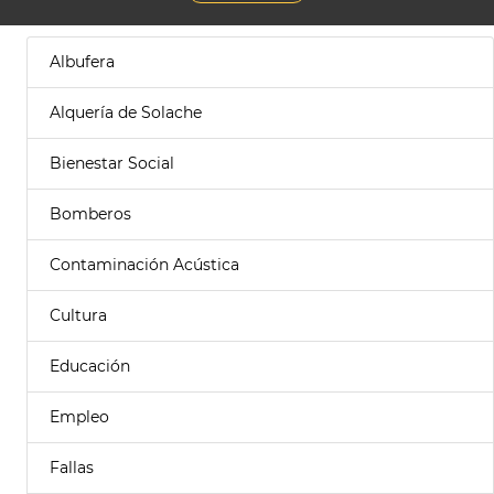
Albufera
Alquería de Solache
Bienestar Social
Bomberos
Contaminación Acústica
Cultura
Educación
Empleo
Fallas