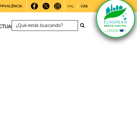
PPVALÈNCIA
VAL
CAS
CTUALIDAD