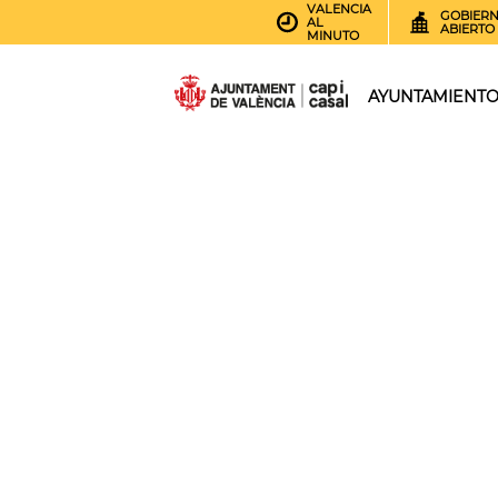
VALENCIA
GOBIER
AL
ABIERTO
MINUTO
AYUNTAMIENT