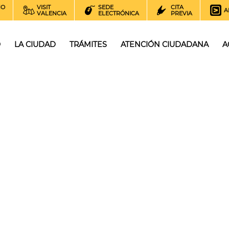
NO
VISIT
SEDE
CITA
A
VALENCIA
ELECTRÓNICA
PREVIA
O
LA CIUDAD
TRÁMITES
ATENCIÓN CIUDADANA
A