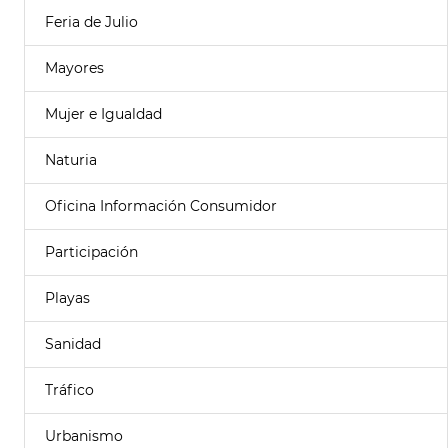
Feria de Julio
Mayores
Mujer e Igualdad
Naturia
Oficina Información Consumidor
Participación
Playas
Sanidad
Tráfico
Urbanismo