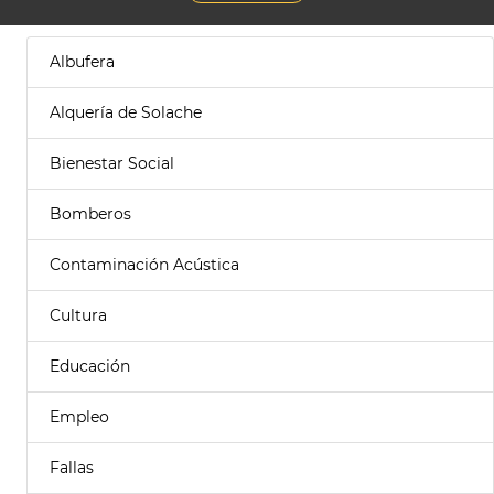
Albufera
Alquería de Solache
Bienestar Social
Bomberos
Contaminación Acústica
Cultura
Educación
Empleo
Fallas