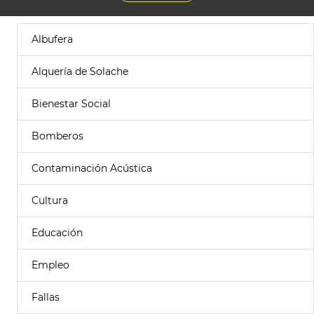
Albufera
Alquería de Solache
Bienestar Social
Bomberos
Contaminación Acústica
Cultura
Educación
Empleo
Fallas