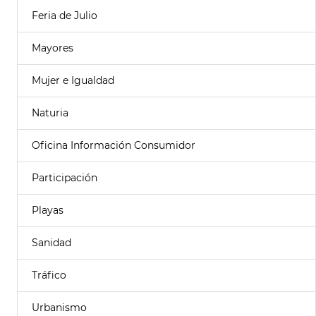
Feria de Julio
Mayores
Mujer e Igualdad
Naturia
Oficina Información Consumidor
Participación
Playas
Sanidad
Tráfico
Urbanismo