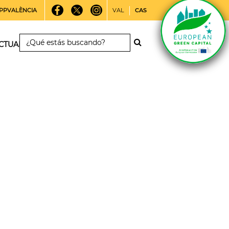
PPVALÈNCIA
VAL
CAS
CTUALIDAD