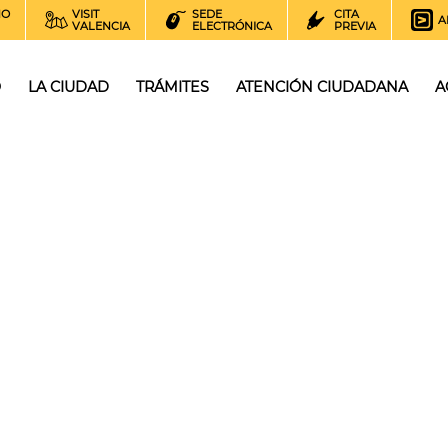
NO
VISIT
SEDE
CITA
A
VALENCIA
ELECTRÓNICA
PREVIA
O
LA CIUDAD
TRÁMITES
ATENCIÓN CIUDADANA
A