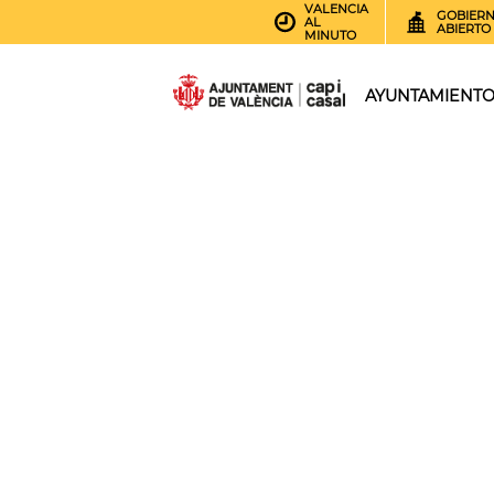
VALENCIA
GOBIER
AL
ABIERTO
MINUTO
AYUNTAMIENT