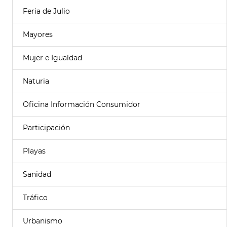
Feria de Julio
Mayores
Mujer e Igualdad
Naturia
Oficina Información Consumidor
Participación
Playas
Sanidad
Tráfico
Urbanismo