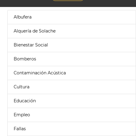
Albufera
Alquería de Solache
Bienestar Social
Bomberos
Contaminación Acústica
Cultura
Educación
Empleo
Fallas