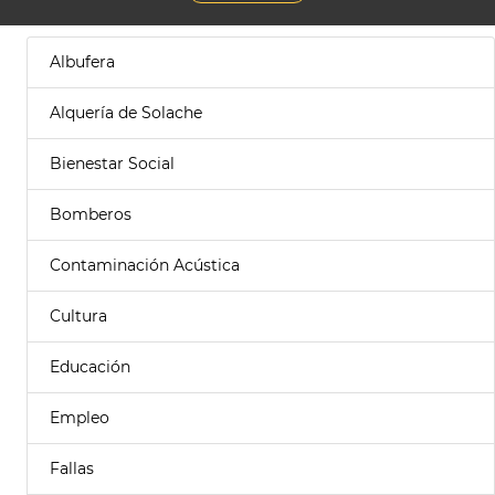
Albufera
Alquería de Solache
Bienestar Social
Bomberos
Contaminación Acústica
Cultura
Educación
Empleo
Fallas