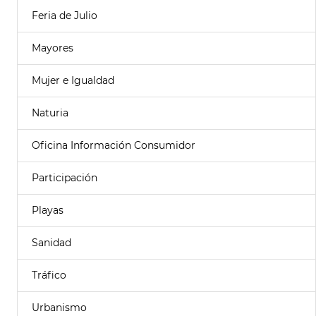
Feria de Julio
Mayores
Mujer e Igualdad
Naturia
Oficina Información Consumidor
Participación
Playas
Sanidad
Tráfico
Urbanismo