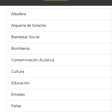
Albufera
Alquería de Solache
Bienestar Social
Bomberos
Contaminación Acústica
Cultura
Educación
Empleo
Fallas