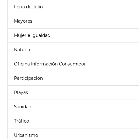
Feria de Julio
Mayores
Mujer e Igualdad
Naturia
Oficina Información Consumidor
Participación
Playas
Sanidad
Tráfico
Urbanismo