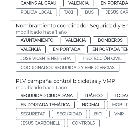
CAMINS AL GRAU
VALENCIA
EN PORTADA
POLICÍA LOCAL
TAXI
BUS
JESÚS CA
Nombramiento coordinador Seguridad y E
modificado hace 1 año
AYUNTAMIENTO
VALENCIA
BOMBEROS
VALENCIA
EN PORTADA
EN PORTADA TE
JOSE VICENTE HERRERA
PROTECCIÓN CIVIL
COORDINADOR SEGURIDAD Y EMERGENCIAS
PLV campaña control bicicletas y VMP
modificado hace 1 año
SEGURIDAD CIUDADANA
TRÁFICO
TODAS
EN PORTADA TEMÁTICA
NORMAL
MOBILI
SEGURETAT
SEGURIDAD
BICI
VMP
JESÚS CARBONELL
CONTROLS