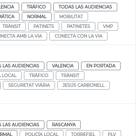
LENCIA
TRÁFICO
TODAS LAS AUDIENCIAS
MÁTICA
NORMAL
MOBILITAT
TRÀNSIT
PATINETS
PATINETES
VMP
NECTA AMB LA VIA
CONECTA CON LA VIA
 LAS AUDIENCIAS
VALENCIA
EN PORTADA
A LOCAL
TRÁFICO
TRÀNSIT
SEGURETAT VIÀRIA
JESÚS CARBONELL
 LAS AUDIENCIAS
RASCANYA
RMAL
POLICÍA LOCAL
TORREFIEL
PLV