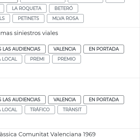
LA ROQUETA
BETERÓ
LS
PETINETS
MLVA ROSA
mas siniestros viales
 LAS AUDIENCIAS
VALENCIA
EN PORTADA
A LOCAL
PREMI
PREMIO
 LAS AUDIENCIAS
VALENCIA
EN PORTADA
A LOCAL
TRÁFICO
TRÀNSIT
làssica Comunitat Valenciana 1969