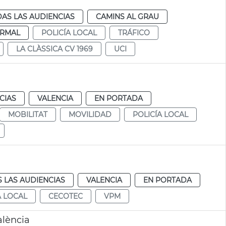
AS LAS AUDIENCIAS
CAMINS AL GRAU
RMAL
POLICÍA LOCAL
TRÁFICO
LA CLÀSSICA CV 1969
UCI
CIAS
VALENCIA
EN PORTADA
MOBILITAT
MOVILIDAD
POLICÍA LOCAL
 LAS AUDIENCIAS
VALENCIA
EN PORTADA
A LOCAL
CECOTEC
VPM
alència