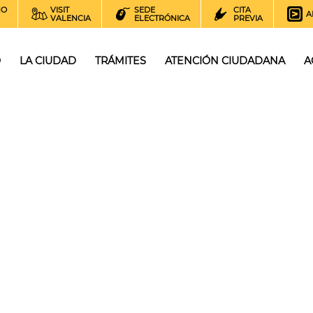
NO
VISIT
SEDE
CITA
A
VALENCIA
ELECTRÓNICA
PREVIA
O
LA CIUDAD
TRÁMITES
ATENCIÓN CIUDADANA
A