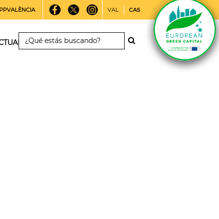
PPVALÈNCIA
VAL
CAS
CTUALIDAD