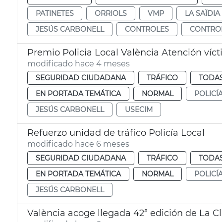
PATINETES
ORRIOLS
VMP
LA SAÏDIA
JESÚS CARBONELL
CONTROLES
CONTRO
Premio Policia Local València Atención vícti
modificado hace 4 meses
SEGURIDAD CIUDADANA
TRÁFICO
TODAS
EN PORTADA TEMÁTICA
NORMAL
POLICÍ
JESÚS CARBONELL
USECIM
Refuerzo unidad de tráfico Policía Local
modificado hace 6 meses
SEGURIDAD CIUDADANA
TRÁFICO
TODAS
EN PORTADA TEMÁTICA
NORMAL
POLICÍ
JESÚS CARBONELL
València acoge llegada 42ª edición de La C