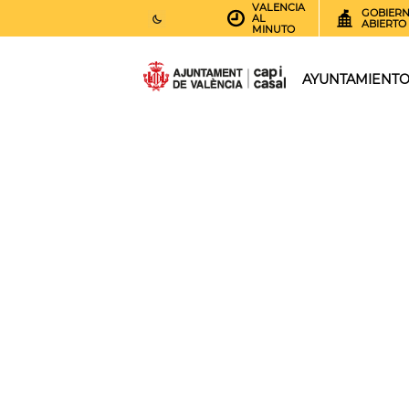
VALENCIA
GOBIER
AL
ABIERTO
MINUTO
26
AEMET.GRADOS
AYUNTAMIENT