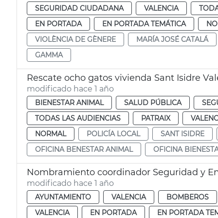
SEGURIDAD CIUDADANA
VALENCIA
TODA
EN PORTADA
EN PORTADA TEMÁTICA
NO
VIOLÈNCIA DE GÈNERE
MARÍA JOSÉ CATALÁ
GAMMA
Rescate ocho gatos vivienda Sant Isidre Va
modificado hace 1 año
BIENESTAR ANIMAL
SALUD PÚBLICA
SEG
TODAS LAS AUDIENCIAS
PATRAIX
VALENC
NORMAL
POLICÍA LOCAL
SANT ISIDRE
OFICINA BENESTAR ANIMAL
OFICINA BIENEST
Nombramiento coordinador Seguridad y E
modificado hace 1 año
AYUNTAMIENTO
VALENCIA
BOMBEROS
VALENCIA
EN PORTADA
EN PORTADA TE