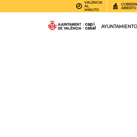
VALENCIA
GOBIER
AL
ABIERTO
MINUTO
AYUNTAMIENT