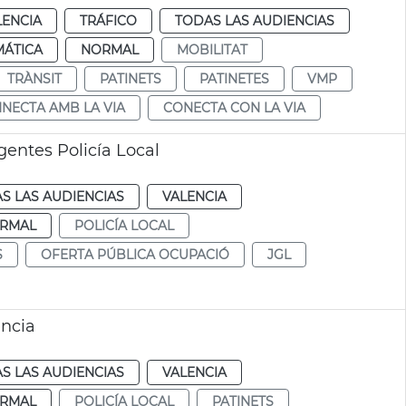
LENCIA
TRÁFICO
TODAS LAS AUDIENCIAS
MÁTICA
NORMAL
MOBILITAT
TRÀNSIT
PATINETS
PATINETES
VMP
NECTA AMB LA VIA
CONECTA CON LA VIA
entes Policía Local
S LAS AUDIENCIAS
VALENCIA
RMAL
POLICÍA LOCAL
S
OFERTA PÚBLICA OCUPACIÓ
JGL
ència
S LAS AUDIENCIAS
VALENCIA
RMAL
POLICÍA LOCAL
PATINETS