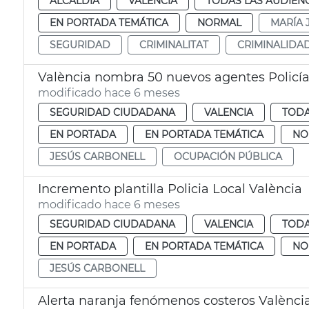
ALCALDÍA
VALENCIA
TODAS LAS AUDIEN
EN PORTADA TEMÁTICA
NORMAL
MARÍA 
SEGURIDAD
CRIMINALITAT
CRIMINALIDA
València nombra 50 nuevos agentes Policía
modificado hace 6 meses
SEGURIDAD CIUDADANA
VALENCIA
TODA
EN PORTADA
EN PORTADA TEMÁTICA
NO
JESÚS CARBONELL
OCUPACIÓN PÚBLICA
Incremento plantilla Policia Local València
modificado hace 6 meses
SEGURIDAD CIUDADANA
VALENCIA
TODA
EN PORTADA
EN PORTADA TEMÁTICA
NO
JESÚS CARBONELL
Alerta naranja fenómenos costeros Valènci