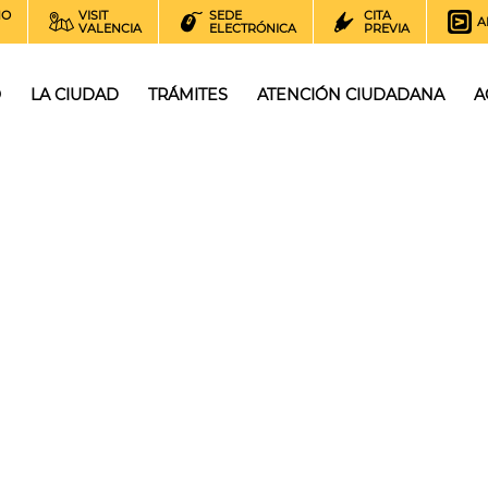
NO
VISIT
SEDE
CITA
A
VALENCIA
ELECTRÓNICA
PREVIA
O
LA CIUDAD
TRÁMITES
ATENCIÓN CIUDADANA
A