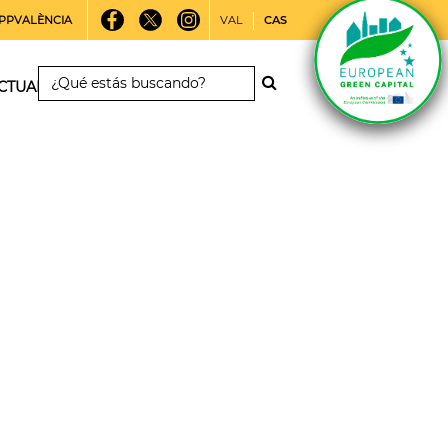
PPVALÈNCIA
VAL
CAS
CTUALIDAD