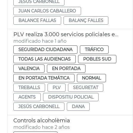
JESÚS CARBONELL
JUAN CARLOS CABALLERO
BALANCE FALLAS
BALANÇ FALLES
PLV realiza 3.000 servicios policiales en las zonas afectadas por la DANA
modificado hace 1 año
SEGURIDAD CIUDADANA
TRÁFICO
TODAS LAS AUDIENCIAS
POBLES SUD
VALENCIA
EN PORTADA
EN PORTADA TEMÁTICA
NORMAL
TREBALLS
PLV
SEGURETAT
AGENTS
DISPOSITIU POLICIAL
JESÚS CARBONELL
DANA
Controls alcoholèmia
modificado hace 2 años