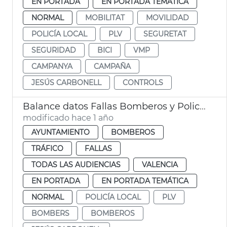
EN PORTADA
EN PORTADA TEMÁTICA
NORMAL
MOBILITAT
MOVILIDAD
POLICÍA LOCAL
PLV
SEGURETAT
SEGURIDAD
BICI
VMP
CAMPANYA
CAMPAÑA
JESÚS CARBONELL
CONTROLS
Balance datos Fallas Bomberos y Policía Local València
modificado hace 1 año
AYUNTAMIENTO
BOMBEROS
TRÁFICO
FALLAS
TODAS LAS AUDIENCIAS
VALENCIA
EN PORTADA
EN PORTADA TEMÁTICA
NORMAL
POLICÍA LOCAL
PLV
BOMBERS
BOMBEROS