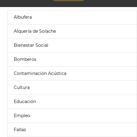
Albufera
Alquería de Solache
Bienestar Social
Bomberos
Contaminación Acústica
Cultura
Educación
Empleo
Fallas