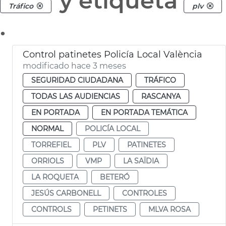
y etiqueta
Tráfico
plv
.
Control patinetes Policía Local València
modificado hace 3 meses
SEGURIDAD CIUDADANA
TRÁFICO
TODAS LAS AUDIENCIAS
RASCANYA
EN PORTADA
EN PORTADA TEMÁTICA
NORMAL
POLICÍA LOCAL
TORREFIEL
PLV
PATINETES
ORRIOLS
VMP
LA SAÏDIA
LA ROQUETA
BETERÓ
JESÚS CARBONELL
CONTROLES
CONTROLS
PETINETS
MLVA ROSA