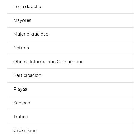
Feria de Julio
Mayores
Mujer e Igualdad
Naturia
Oficina Información Consumidor
Participación
Playas
Sanidad
Tráfico
Urbanismo