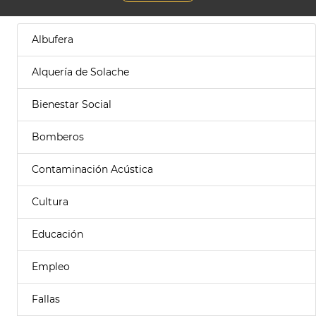
Albufera
Alquería de Solache
Bienestar Social
Bomberos
Contaminación Acústica
Cultura
Educación
Empleo
Fallas