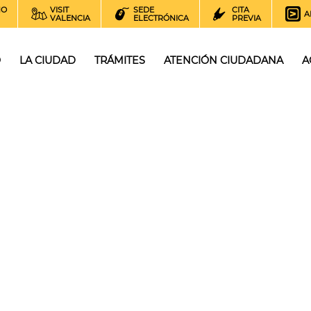
NO
VISIT
SEDE
CITA
A
VALENCIA
ELECTRÓNICA
PREVIA
O
LA CIUDAD
TRÁMITES
ATENCIÓN CIUDADANA
A