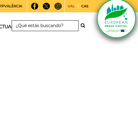
PPVALÈNCIA
VAL
CAS
CTUALIDAD