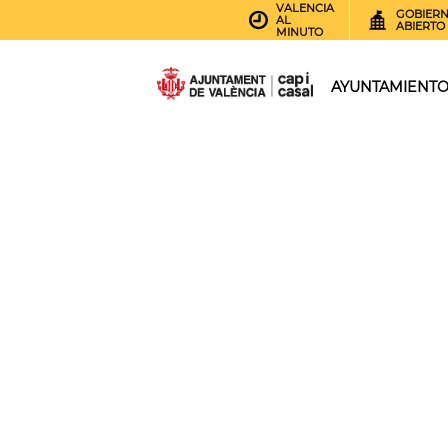
VALENCIA
GOBIER
AL
ABIERTO
MINUTO
AYUNTAMIENT