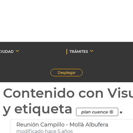
CIUDAD
TRÁMITES
Desplegar
Contenido con Vis
y etiqueta
.
plan cuenca
Reunión Campillo - Mollà Albufera
modificado hace 5 años